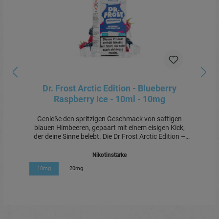
Dr. Frost Arctic Edition - Blueberry
Raspberry Ice - 10ml - 10mg
Genieße den spritzigen Geschmack von saftigen
blauen Himbeeren, gepaart mit einem eisigen Kick,
der deine Sinne belebt. Die Dr Frost Arctic Edition –
Blue Raspberry Ice vereint die fruchtige Süße der
blauen Himbeere mit einer erfrischenden Kälte, die
Nikotinstärke
jeden Zug zu einem erfrischenden Erlebnis macht.
10mg
20mg
Ideal für alle, die einen fruchtigen und zugleich
frostigen All-Day-Vape
suchen.Produktdetails:Nikotingehalt:
10mgVerwendungszweck: E-Liquid für das
Nachfüllen und Verdampfen in E-
ZigarettenLieferumfang: 1x 10ml E-Liquid