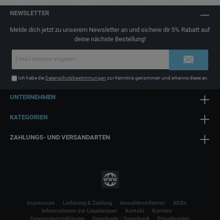
NEWSLETTER
Melde dich jetzt zu unserem Newsletter an und sichere dir 5% Rabatt auf
deine nächste Bestellung!
E-
Mail-
Adresse*
Ich habe die
Datenschutzbestimmungen
zur Kenntnis genommen und erkenne diese an.
UNTERNEHMEN
KATEGORIEN
ZAHLUNGS- UND VERSANDARTEN
Impressum
Lieferung & Zahlung
Anmeldeverfahren
AGBs
Informationen zur Liquidsteuer
Kontakt
Karriere
Datenschutzerklärung
Downloads / Datenbank
Privatkunden