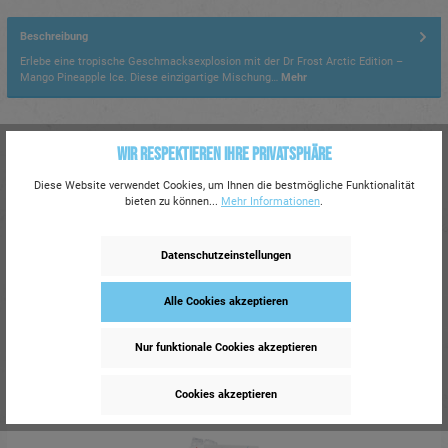
Beschreibung
Erlebe eine tropische Geschmacksexplosion mit der Dr Frost Arctic Edition –
Mango Pineapple Ice. Diese einzigartige Mischung…
Mehr
CLP-/REACH-Hinweise
Wir respektieren Ihre Privatsphäre
Bitte beachten Sie die Gefahrenhinweise zu diesem Artikel.
Mehr dazu.
Diese Website verwendet Cookies, um Ihnen die bestmögliche Funktionalität
bieten zu können...
Mehr Informationen
.
Signalwort: Gefahr!
Datenschutzeinstellungen
Alle Cookies akzeptieren
Nur funktionale Cookies akzeptieren
Ähnlich
181 auf Lager
Cookies akzeptieren